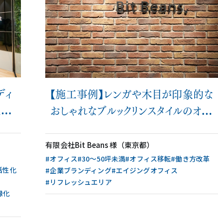
ディ
【施工事例】レンガや木目が印象的な
握し
おしゃれなブルックリンスタイルのオフ
ィス
有限会社Bit Beans 様（東京都）
#オフィス
#30〜50坪未満
#オフィス移転
#働き方改革
活性化
#企業ブランディング
#エイジングオフィス
#リフレッシュエリア
緑化