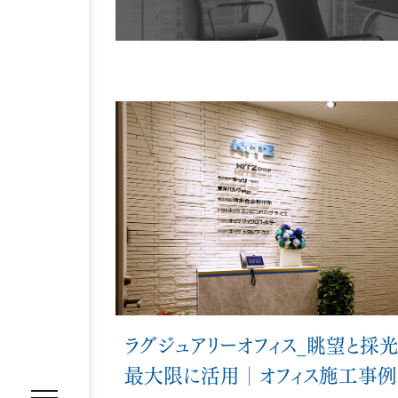
REASON
選ばれる理由
SERVICE
サービス内容
オフィス移転プロジェクトマネジ
オフィスファシリティ
オフィス
WORKS
施工事例
ラグジュアリーオフィス_眺望と採
最大限に活用│オフィス施工事例
VOICE
お客様の声