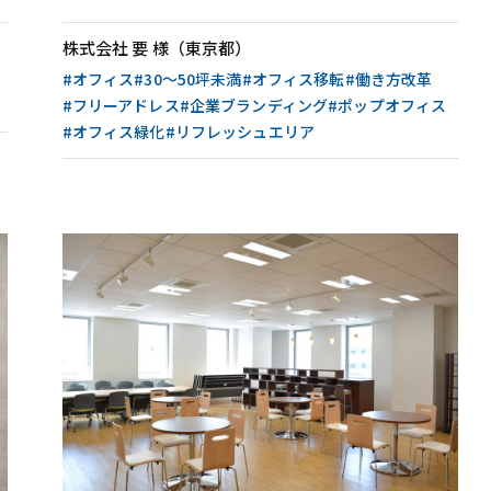
無料相談・お問い合わせ
株式会社 要 様（東京都）
#オフィス
#30〜50坪未満
#オフィス移転
#働き方改革
オフィスデザイン/費用の
シミュレーション
#フリーアドレス
#企業ブランディング
#ポップオフィス
#オフィス緑化
#リフレッシュエリア
資料請求・ダウンロード
協力会社様募集
会員サービス&オフィス家具通販
MIRAIZ PLUS
ミライズプラス