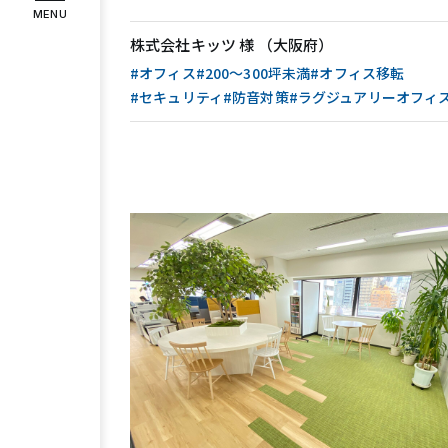
MENU
インタビュー
お客様の声
株式会社キッツ 様 （大阪府）
#オフィス
#200〜300坪未満
#オフィス移転
#セキュリティ
#防音対策
#ラグジュアリーオフィ
COMPANY
企業情報
代表メッセージ
企業理念
会社
RECRUIT
採用情報
スタッフ紹介
募集要項
エント
Instagram
Facebook