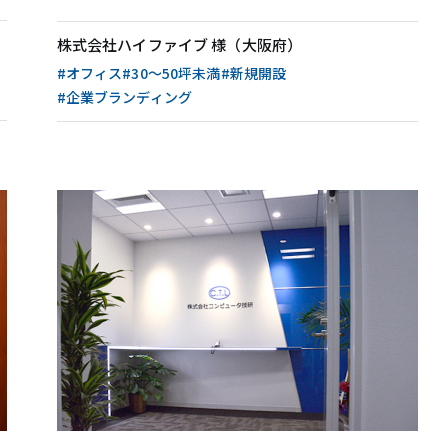
無料相談・お問い合わせ
株式会社ハイファイブ 様（大阪府）
#オフィス
#30〜50坪未満
#新規開設
オフィスデザイン/費用の
シミュレーション
#企業ブランディング
資料請求・ダウンロード
協力会社様募集
会員サービス&オフィス家具通販
MIRAIZ PLUS
ミライズプラス