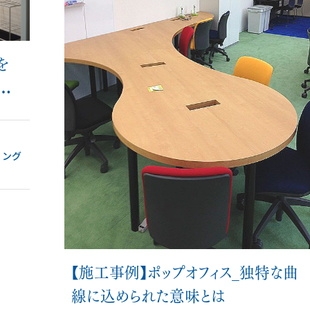
を
な
ィング
【施工事例】ポップオフィス_独特な曲
線に込められた意味とは