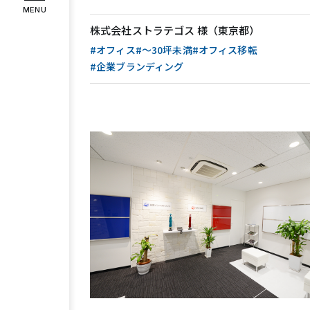
MENU
インタビュー
お客様の声
株式会社ストラテゴス 様（東京都）
#オフィス
#〜30坪未満
#オフィス移転
#企業ブランディング
COMPANY
企業情報
代表メッセージ
企業理念
会社
RECRUIT
採用情報
スタッフ紹介
募集要項
エント
Instagram
Facebook