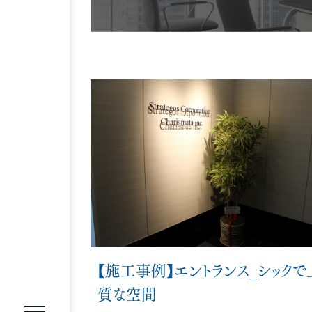
REASON
選ばれる理由
SERVICE
サービス内容
オフィス移転プロジェクトマネジ
オフィスファシリティ
オフィス
WORKS
施工事例
【施工事例】エントランス_シックで
質な空間
VOICE
お客様の声