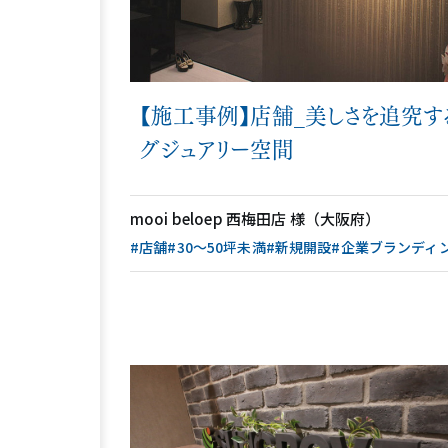
【施工事例】店舗_美しさを追究す
グジュアリー空間
mooi beloep 西梅田店 様（大阪府）
#店舗
#30〜50坪未満
#新規開設
#企業ブランディ