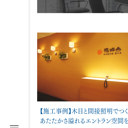
REASON
選ばれる理由
SERVICE
サービス内容
オフィス移転プロジェクトマネジ
オフィスファシリティ
オフィス
WORKS
施工事例
【施工事例】木目と間接照明でつく
あたたかさ溢れるエントラン空間
VOICE
お客様の声