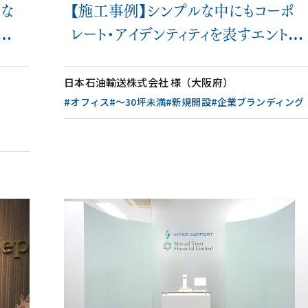
的な
【施工事例】シンプルな中にもコーポ
げ
レート・アイデンティティを表すエントラ
とリ
ンスデザイン
日本石油輸送株式会社 様（大阪府）
#オフィス
#〜30坪未満
#新規開設
#企業ブランディング