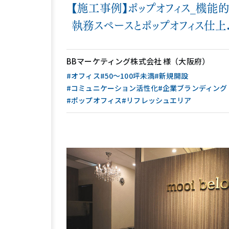
【施工事例】ポップオフィス_機能
執務スペースとポップオフィス仕上
のリフレッシュスペースで落ち着き
ラックスを両立
BBマーケティング株式会社 様（大阪府）
#オフィス
#50〜100坪未満
#新規開設
#コミュニケーション活性化
#企業ブランディング
#ポップオフィス
#リフレッシュエリア