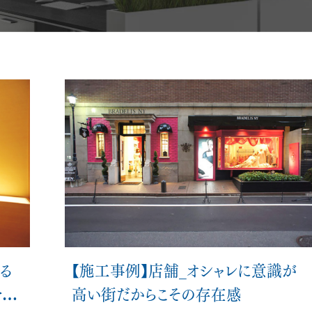
メント
オフィス空間設計・デザイン
ビルリノベーション
る
【施工事例】店舗_オシャレに意識が
をデ
高い街だからこその存在感