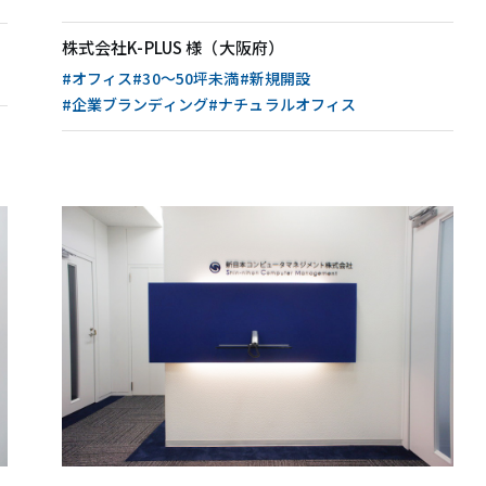
ュラルを両立
無料相談・お問い合わせ
株式会社K-PLUS 様（大阪府）
#オフィス
#30〜50坪未満
#新規開設
オフィスデザイン/費用の
シミュレーション
#企業ブランディング
#ナチュラルオフィス
資料請求・ダウンロード
協力会社様募集
会員サービス&オフィス家具通販
MIRAIZ PLUS
ミライズプラス