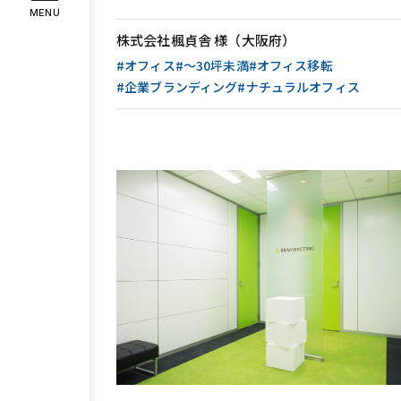
ザイン
MENU
インタビュー
お客様の声
株式会社楓貞舎 様（大阪府）
#オフィス
#〜30坪未満
#オフィス移転
#企業ブランディング
#ナチュラルオフィス
COMPANY
企業情報
代表メッセージ
企業理念
会社
RECRUIT
採用情報
スタッフ紹介
募集要項
エント
Instagram
Facebook