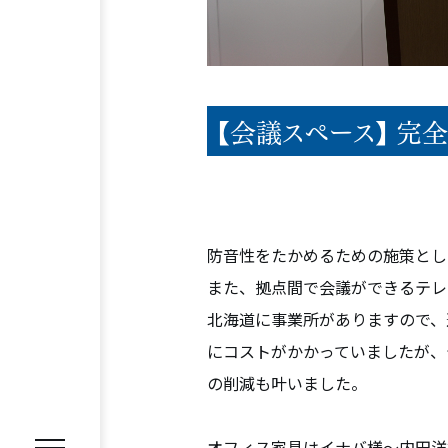
【会議スペース】 完
REASON
選ばれる理由
SERVICE
サービス内容
防音性をたかめるための施策とし
オフィス移転プロジェクトマネジ
また、拠点間で会議ができるテレ
オフィスファシリティ
オフィス
北海道に事業所がありますので、
にコストがかかっていましたが、
WORKS
施工事例
の削減も叶いました。
VOICE
オフィス家具は
イナバ様～内田洋
お客様の声