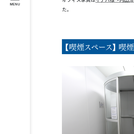
MENU
た。
インタビュー
お客様の声
COMPANY
企業情報
代表メッセージ
企業理念
会社
【喫煙スペース】 喫
RECRUIT
採用情報
スタッフ紹介
募集要項
エント
Instagram
Facebook