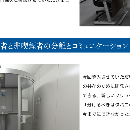
概要
オフィス・アクセス
煙者と非喫煙者の分離とコミュニケーション
リーフォーム
今回導入させていただ
の共存のために開発さ
できる、新しいソリュ
「分けるべきはタバコ
今までにできなかった