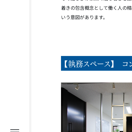
着きの包含概念として働く人の精
いう意図があります。
REASON
選ばれる理由
【執務スペース】 コ
SERVICE
サービス内容
オフィス移転プロジェクトマネジ
オフィスファシリティ
オフィス
WORKS
施工事例
VOICE
お客様の声