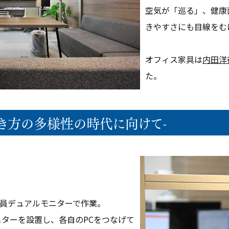
空気が「巡る」、健康
きやすさにも目線をむ
オフィス家具は
内田洋
概要
オフィス・アクセス
た。
働き方の多様性の時代に向けて-
リーフォーム
員デュアルモニターで作業。
ニターを設置し、各自のPCをつなげて