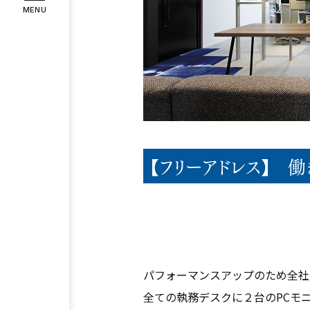
MENU
インタビュー
お客様の声
COMPANY
企業情報
代表メッセージ
企業理念
会社
RECRUIT
採用情報
【フリーアドレス】 
スタッフ紹介
募集要項
エント
Instagram
Facebook
パフォーマンスアップのため全社
全ての執務デスクに２台のPCモ