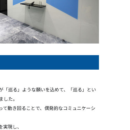
会員ログイン
NEWS
新着情報
COLUMN
コラム
FAQ
よくあるご質問
が「巡る」ような願いを込めて、「巡る」とい
ました。
って動き回ることで、偶発的なコミュニケーシ
を実現し、