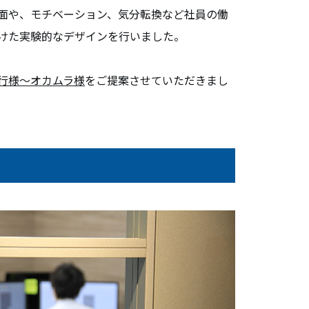
無料相談・お問い合わせ
面や、モチベーション、気分転換など社員の働
けた実験的なデザインを行いました。
オフィスデザイン/費用の
シミュレーション
行様～オカムラ様
をご提案させていただきまし
資料請求・ダウンロード
協力会社様募集
会員サービス&オフィス家具通販
MIRAIZ PLUS
ミライズプラス