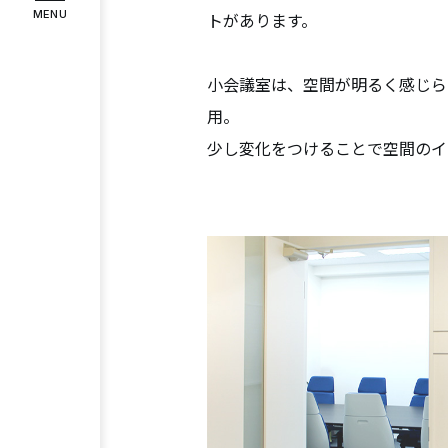
MENU
トがあります。
インタビュー
お客様の声
小会議室は、空間が明るく感じら
COMPANY
企業情報
用。
代表メッセージ
企業理念
会社
少し変化をつけることで空間のイ
RECRUIT
採用情報
スタッフ紹介
募集要項
エント
Instagram
Facebook