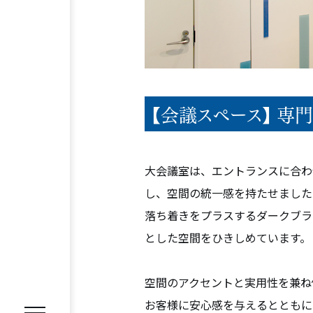
REASON
【会議スペース】 専
選ばれる理由
SERVICE
サービス内容
大会議室は、エントランスに合わ
オフィス移転プロジェクトマネジ
し、空間の統一感を持たせました
オフィスファシリティ
オフィス
落ち着きをプラスするダークブラ
とした空間をひきしめています。
WORKS
施工事例
空間のアクセントと実用性を兼ね
お客様に安心感を与えるとともに
VOICE
お客様の声