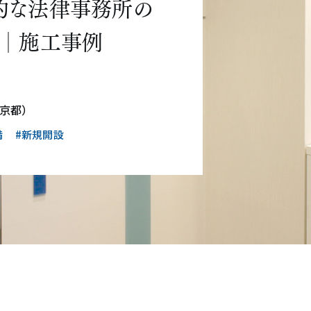
的な法律事務所の
ン│施工事例
東京都）
満
#新規開設