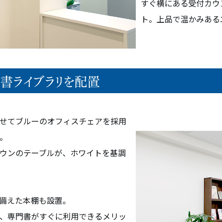
すぐ横にある受付カウ
ト。上品で温かみある
門書ライブラリを配置
せてブルーのオフィスチェアを採用
メント
オフィス空間設計・デザイン
。
ビルリノベーション
ウンのテーブルが、ホワイトを基調
備えた本棚も設置。
、専門書がすぐに利用できるメリッ