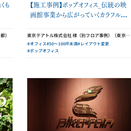
【施工事例】ポップオフィス_伝統の映
くも
画館事業から広がっていくカラフルな
空間
東京テアトル株式会社 様（別フロア事例）（東京都）
京都）
#オフィス
#50〜100坪未満
#レイアウト変更
#ポップオフィス