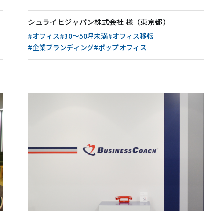
無料相談・お問い合わせ
シュライヒジャパン株式会社 様（東京都）
#オフィス
#30〜50坪未満
#オフィス移転
オフィスデザイン/費用の
シミュレーション
#企業ブランディング
#ポップオフィス
資料請求・ダウンロード
協力会社様募集
会員サービス&オフィス家具通販
MIRAIZ PLUS
ミライズプラス