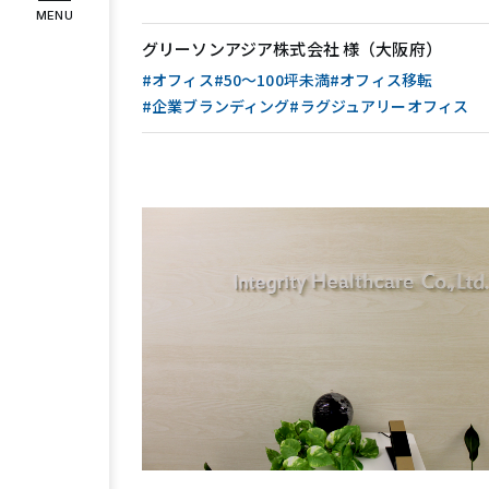
MENU
インタビュー
お客様の声
グリーソンアジア株式会社 様（大阪府）
#オフィス
#50〜100坪未満
#オフィス移転
#企業ブランディング
#ラグジュアリーオフィス
COMPANY
企業情報
代表メッセージ
企業理念
会社
RECRUIT
採用情報
スタッフ紹介
募集要項
エント
Instagram
Facebook