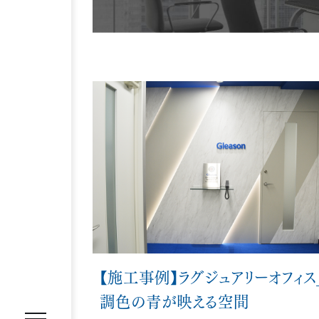
REASON
選ばれる理由
SERVICE
サービス内容
オフィス移転プロジェクトマネジ
オフィスファシリティ
オフィス
WORKS
施工事例
【施工事例】ラグジュアリーオフィス
調色の青が映える空間
VOICE
お客様の声